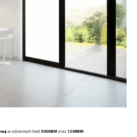
ową
w odcieniach bieli
5000BM
oraz
1298BM
.