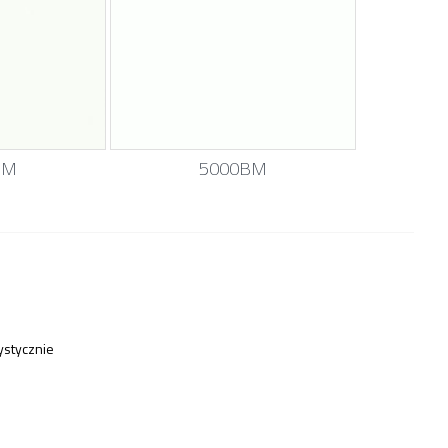
BM
5000BM
stycznie