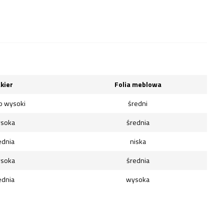
kier
Folia meblowa
o wysoki
średni
soka
średnia
ednia
niska
soka
średnia
ednia
wysoka