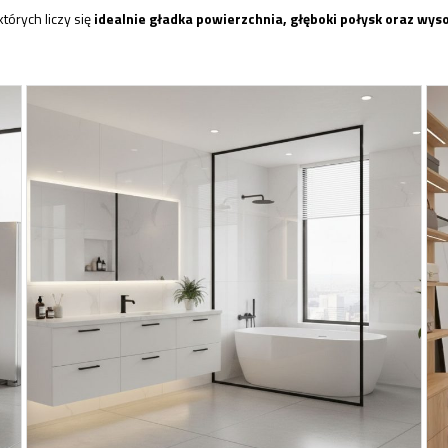
tórych liczy się
idealnie gładka powierzchnia, głęboki połysk oraz wy