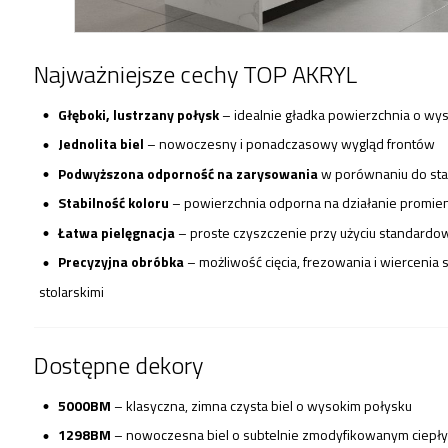
Najważniejsze cechy TOP AKRYL
Głęboki, lustrzany połysk
– idealnie gładka powierzchnia o wyso
Jednolita biel
– nowoczesny i ponadczasowy wygląd frontów
Podwyższona odporność na zarysowania
w porównaniu do sta
Stabilność koloru
– powierzchnia odporna na działanie promie
Łatwa pielęgnacja
– proste czyszczenie przy użyciu standard
Precyzyjna obróbka
– możliwość cięcia, frezowania i wierceni
stolarskimi
Dostępne dekory
5000BM
– klasyczna, zimna czysta biel o wysokim połysku
1298BM
– nowoczesna biel o subtelnie zmodyfikowanym ciepły