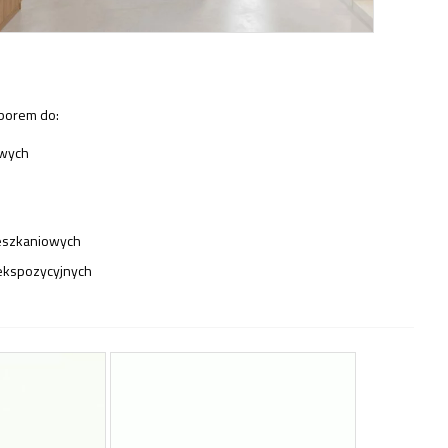
borem do:
owych
eszkaniowych
ekspozycyjnych