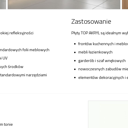
Zastosowanie
kiej refleksyjności
Płyty TOP AKRYL są idealnym wy
frontów kuchennych i mebl
ndardowych folii meblowych
mebli łazienkowych
ni UV
garderób i szaf wnękowych
owych środków
nowoczesnych zabudów mi
a standardowymi narzędziami
elementów dekoracyjnych i 
m tonie