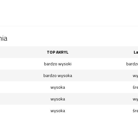
nia
TOP AKRYL
La
bardzo wysoki
bardz
bardzo wysoka
wy
wysoka
śr
wysoka
wy
wysoka
śr