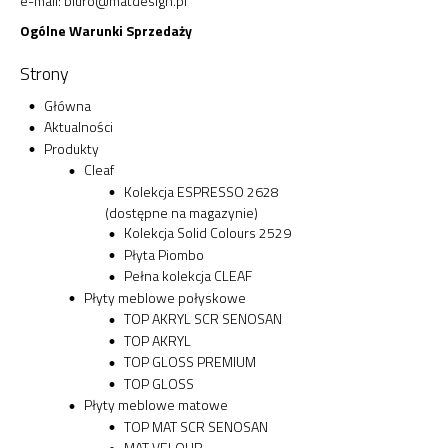
e-mail:
biuro@matdesign.pl
Ogólne Warunki Sprzedaży
Strony
Główna
Aktualności
Produkty
Cleaf
Kolekcja ESPRESSO 2628
(dostępne na magazynie)
Kolekcja Solid Colours 2529
Płyta Piombo
Pełna kolekcja CLEAF
Płyty meblowe połyskowe
TOP AKRYL SCR SENOSAN
TOP AKRYL
TOP GLOSS PREMIUM
TOP GLOSS
Płyty meblowe matowe
TOP MAT SCR SENOSAN
MAT VELOUR