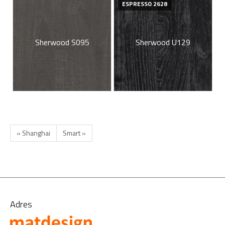
ESPRESSO 2628
Sherwood S095
Sherwood U129
« Shanghai
Smart »
Adres